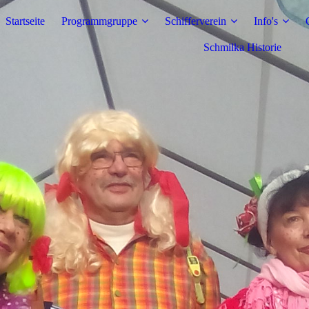
Startseite
Programmgruppe
Schifferverein
Info's
Schmilka Historie