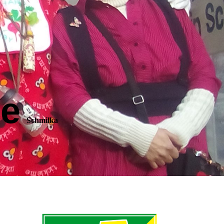
e
Schmilka