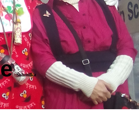
e
Schmilka