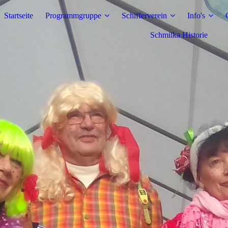
Startseite
Programmgruppe
Schifferverein
Info's
Schmilka Historie