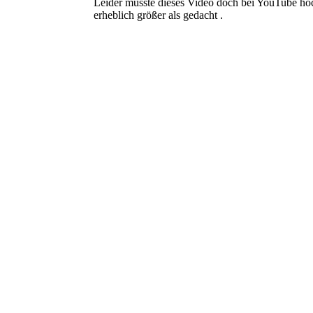
Leider musste dieses Video doch bei YouTube ho
erheblich größer als gedacht .