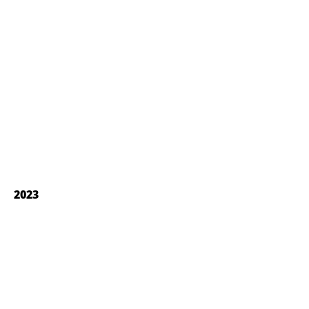
WhatsApp Image 2022-05-14 at 14.05.59
2023